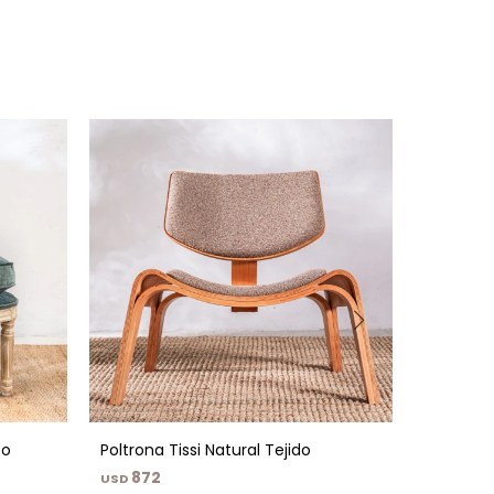
eo
Poltrona Tissi Natural Tejido
Poltrona 
872
872
USD
USD