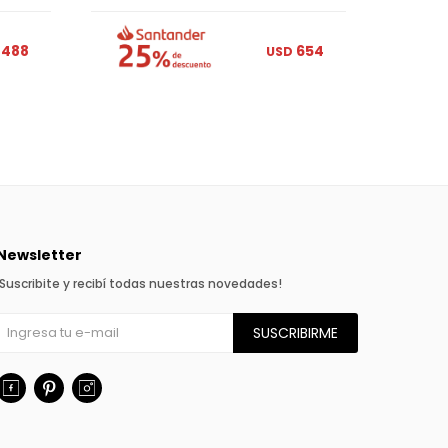
488
654
USD
Newsletter
¡Suscribite y recibí todas nuestras novedades!
SUSCRIBIRME


