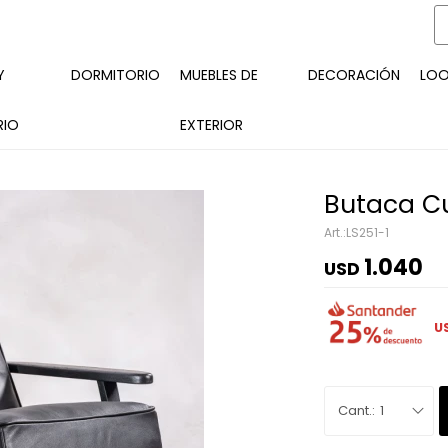
Y
DORMITORIO
MUEBLES DE
DECORACIÓN
LO
RIO
EXTERIOR
Butaca C
LS251-1
1.040
USD
U
1