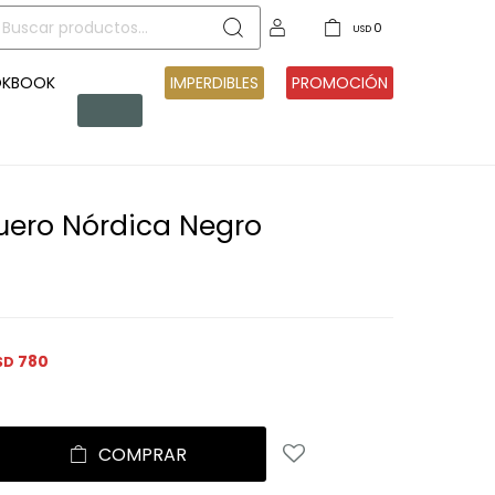
0
USD
OKBOOK
PRE
IMPERDIBLES
PROMOCIÓN
VENTA
uero Nórdica Negro
780
SD
COMPRAR