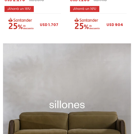
USD
2.678
USD
1.418
USD
USD
16
16
1.707
904
USD
USD