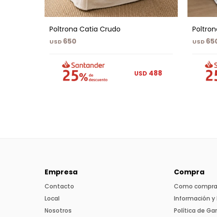
Poltrona Catia Crudo
Poltron
650
65
USD
USD
488
USD
Empresa
Compra
Contacto
Como compra
Local
Información y 
Nosotros
Política de Ga