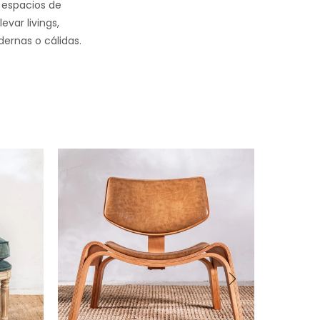
r espacios de
evar livings,
ernas o cálidas.