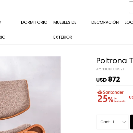
Y
DORMITORIO
MUEBLES DE
DECORACIÓN
LO
RIO
EXTERIOR
Poltrona T
13CBLC8S21
872
USD
U
1