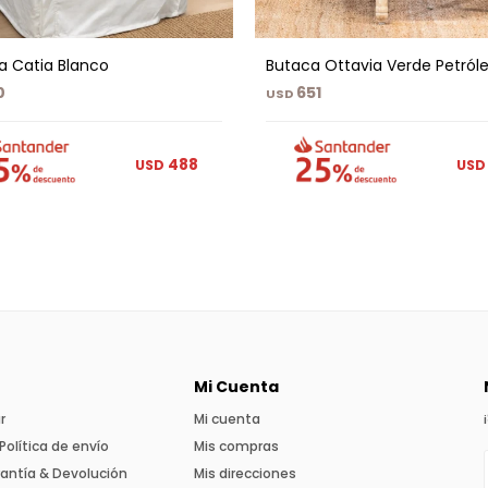
a Catia Blanco
Butaca Ottavia Verde Petról
0
651
USD
488
USD
USD
Mi Cuenta
r
Mi cuenta
Política de envío
Mis compras
rantía & Devolución
Mis direcciones