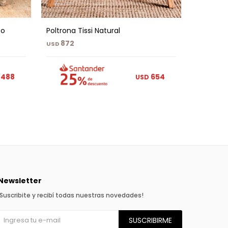
eo
Poltrona Tissi Natural
Poltrona
872
1.04
USD
USD
488
654
USD
Newsletter
¡Suscribite y recibí todas nuestras novedades!
SUSCRIBIRME