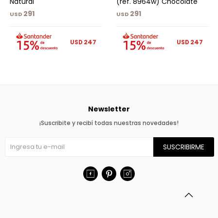
Natural
(ref. 8964w) Chocolate
291
291
USD
USD
247
247
USD
USD
Newsletter
¡Suscribite y recibí todas nuestras novedades!
SUSCRIBIRME


