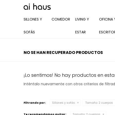
SILLONES Y
COMEDOR
LIVING Y
OFICINA 
SOFÁS
ESTAR
ESCRITO
NO SE HAN RECUPERADO PRODUCTOS
¡Lo sentimos! No hay productos en esta
Inténtalo nuevamente con otros criterios de filtr
Filtrando por:
Sillones y sofás
Tamaño:
2 cuerpos
Te recomendamos quitar:
Tamaño:
2 cuerpos