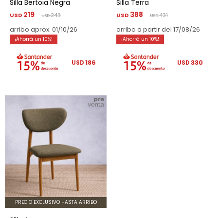
Silla Bertoia Negra
Silla Terra
219
388
USD
243
USD
431
USD
USD
arribo aprox. 01/10/26
arribo a partir del 17/08/26
10
10
186
330
USD
USD
PRECIO EXCLUSIVO HASTA ARRIBO