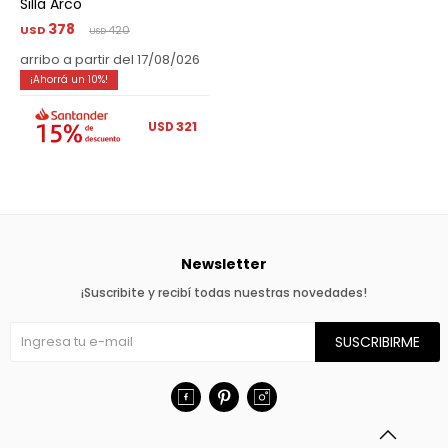
Silla Arco
378
USD
420
USD
arribo a partir del 17/08/026
10
321
USD
Newsletter
¡Suscribite y recibí todas nuestras novedades!
SUSCRIBIRME


