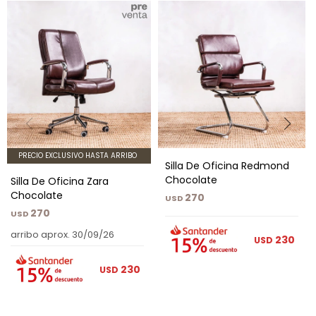
PRECIO EXCLUSIVO HASTA ARRIBO
Silla De Oficina Redmond
Chocolate
Silla De Oficina Zara
Chocolate
270
USD
270
USD
arribo aprox. 30/09/26
230
USD
230
USD