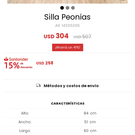
Silla Peonías
14S05005
304
USD
507
USD
41
258
USD
Métodos y costos de envío
CARACTERÍSTICAS
Alto
84
Ancho
51
Largo
60