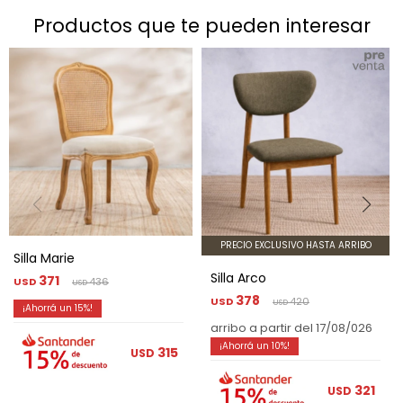
productos que te pueden interesar
PRECIO EXCLUSIVO HASTA ARRIBO
Silla Marie
Silla Arco
371
USD
436
USD
378
USD
420
USD
15
arribo a partir del 17/08/026
10
315
USD
321
USD