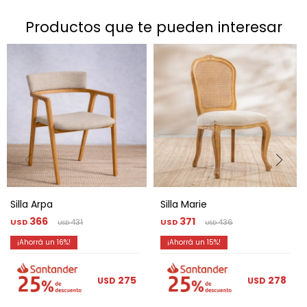
productos que te pueden interesar
Silla Arpa
Silla Marie
366
371
USD
431
USD
436
USD
USD
16
15
275
278
USD
USD