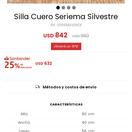
Silla Cuero Seriema Silvestre
SERIEMAVERDE
842
USD
990
USD
15
632
USD
Métodos y costos de envío
CARACTERÍSTICAS
Alto
80
Ancho
40
Largo
56