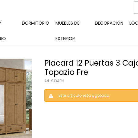
Y
DORMITORIO
MUEBLES DE
DECORACIÓN
LO
RIO
EXTERIOR
Placard 12 Puertas 3 Ca
Topazio Fre
9134FN
Este artículo está agotado.