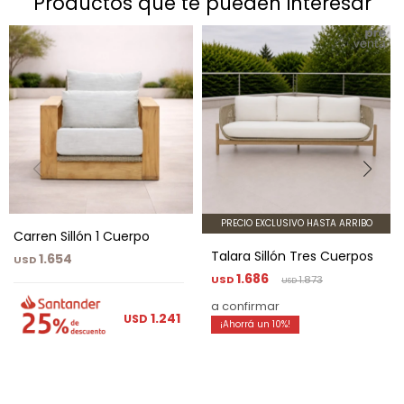
productos que te pueden interesar
PRECIO EXCLUSIVO HASTA ARRIBO
Carren Sillón 1 Cuerpo
Talara Sillón Tres Cuerpos
1.654
USD
1.686
USD
1.873
USD
a confirmar
1.241
USD
10