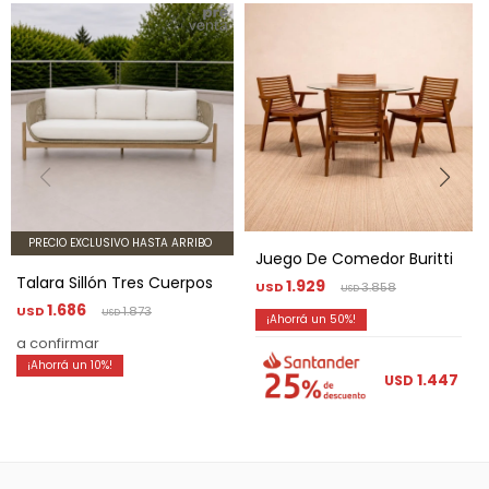
PRECIO EXCLUSIVO HASTA ARRIBO
Juego De Comedor Buritti
Talara Sillón Tres Cuerpos
1.929
USD
3.858
USD
1.686
USD
1.873
USD
50
a confirmar
10
1.447
USD