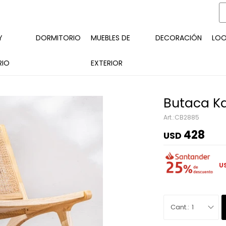
Y
DORMITORIO
MUEBLES DE
DECORACIÓN
LO
RIO
EXTERIOR
Butaca K
CB2885
428
USD
U
1