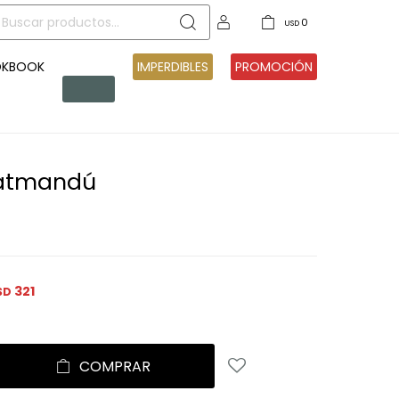
0
USD
OKBOOK
PRE
IMPERDIBLES
PROMOCIÓN
VENTA
atmandú
321
SD
COMPRAR