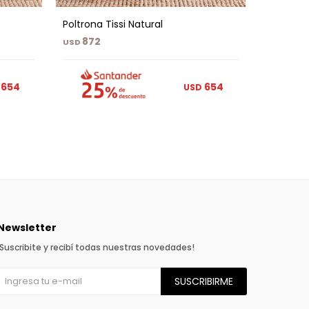
Poltrona Tissi Natural
Poltrona
872
1.04
USD
USD
654
654
USD
Newsletter
¡Suscribite y recibí todas nuestras novedades!
SUSCRIBIRME