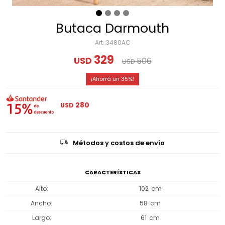
Butaca Darmouth
3480AC
329
USD
506
USD
35
280
USD
Métodos y costos de envío
CARACTERÍSTICAS
Alto
102
Ancho
58
Largo
61