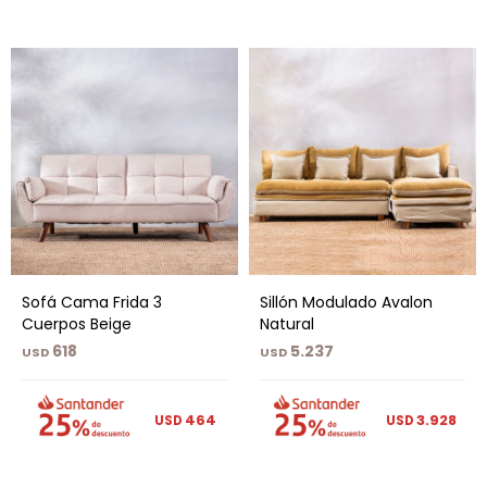
Sofá Cama Frida 3
Sillón Modulado Avalon
Cuerpos Beige
Natural
618
5.237
USD
USD
464
3.928
USD
USD