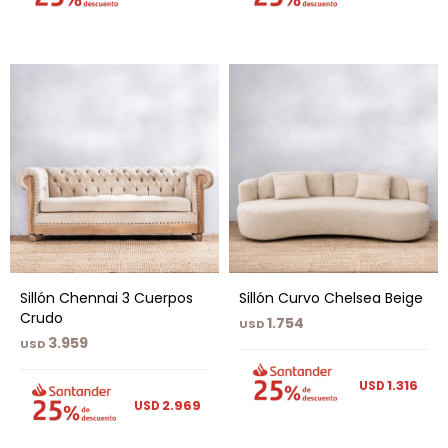
Sillón Chennai 3 Cuerpos
Sillón Curvo Chelsea Beige
Crudo
1.754
USD
3.959
USD
1.316
USD
2.969
USD