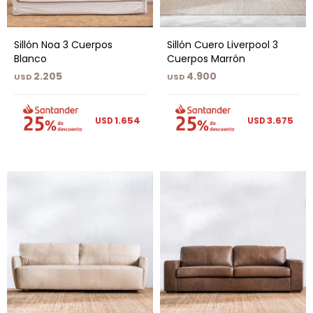
Sillón Noa 3 Cuerpos
Sillón Cuero Liverpool 3
Blanco
Cuerpos Marrón
2.205
4.900
USD
USD
1.654
3.675
USD
USD