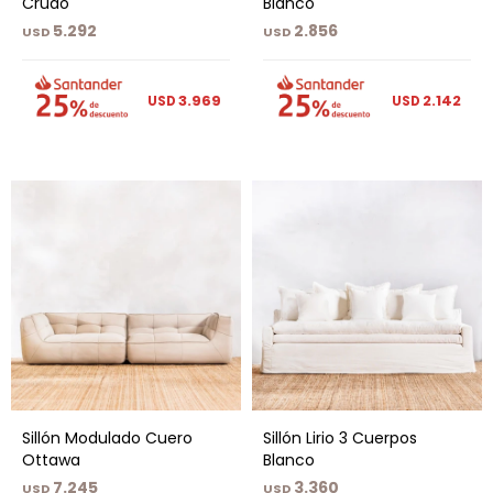
Crudo
Blanco
5.292
2.856
USD
USD
3.969
2.142
USD
USD
Sillón Modulado Cuero
Sillón Lirio 3 Cuerpos
Ottawa
Blanco
7.245
3.360
USD
USD