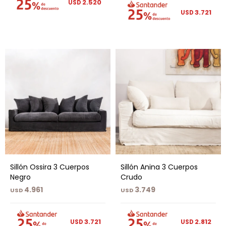
2.520
USD
3.721
USD
Sillón Ossira 3 Cuerpos
Sillón Anina 3 Cuerpos
Negro
Crudo
4.961
3.749
USD
USD
3.721
2.812
USD
USD