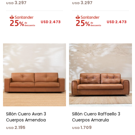
3.297
3.297
USD
USD
2.473
2.473
USD
USD
Sillón Cuero Avan 3
Sillón Cuero Raffaello 3
Cuerpos Amendoa
Cuerpos Amarula
2.195
1.709
USD
USD