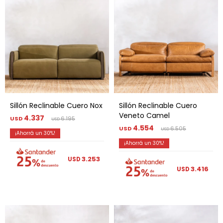
Sillón Reclinable Cuero Nox
Sillón Reclinable Cuero
Veneto Camel
4.337
USD
6.195
USD
4.554
USD
6.505
USD
30
30
3.253
USD
3.416
USD