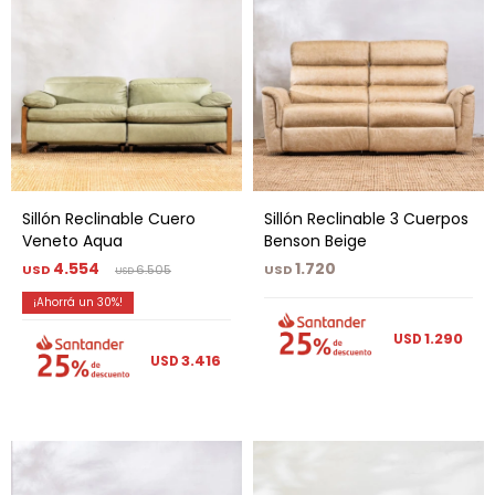
Sillón Reclinable Cuero
Sillón Reclinable 3 Cuerpos
Veneto Aqua
Benson Beige
4.554
1.720
USD
6.505
USD
USD
30
1.290
USD
3.416
USD