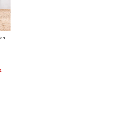
nen
2