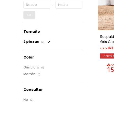
OK
Tamaño
Respald
Gris Cla
2 plazas
(2)
163
USD
Color
Gris claro
(1)
Marrón
(1)
Consultar
No
(2)