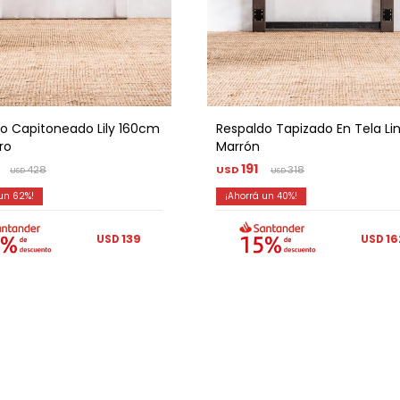
o Capitoneado Lily 160cm
Respaldo Tapizado En Tela Li
ro
Marrón
191
428
USD
318
USD
USD
62
40
139
16
USD
USD