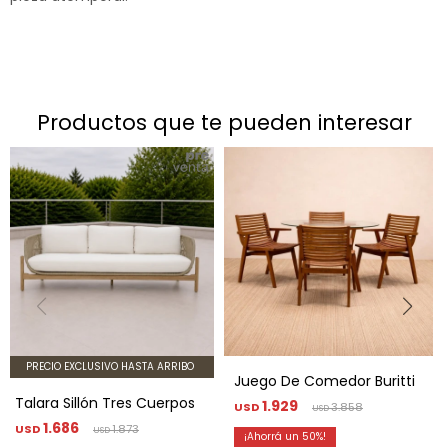
productos que te pueden interesar
PRECIO EXCLUSIVO HASTA ARRIBO
Juego De Comedor Buritti
Talara Sillón Tres Cuerpos
1.929
USD
3.858
USD
1.686
USD
1.873
USD
50