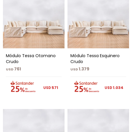
Módulo Tessa Otomano
Módulo Tessa Esquinero
Crudo
Crudo
761
1.379
USD
USD
571
1.034
USD
USD