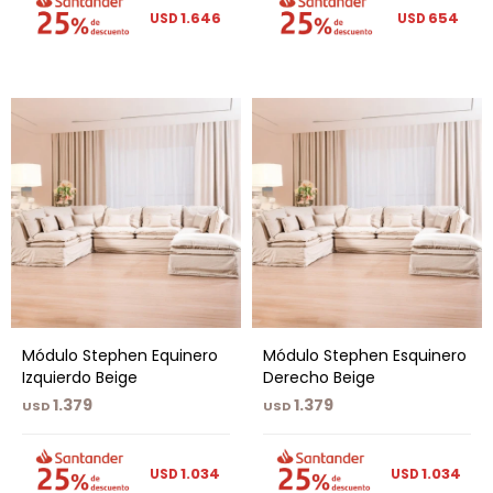
1.646
654
USD
USD
Módulo Stephen Equinero
Módulo Stephen Esquinero
Izquierdo Beige
Derecho Beige
1.379
1.379
USD
USD
1.034
1.034
USD
USD