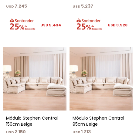
7.245
5.237
USD
USD
5.434
3.928
USD
USD
Módulo Stephen Central
Módulo Stephen Central
150cm Beige
95cm Beige
2.150
1.213
USD
USD