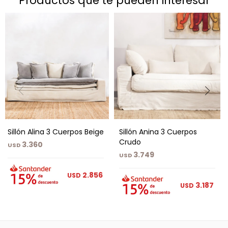
productos que te pueden interesar
Sillón Alina 3 Cuerpos Beige
Sillón Anina 3 Cuerpos
Crudo
3.360
USD
3.749
USD
2.856
USD
3.187
USD