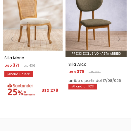
PRECIO EXCLUSIVO HASTA ARRIBO
Silla Marie
Silla Arco
371
USD
436
USD
378
USD
420
USD
15
arribo a partir del 17/08/026
10
278
USD