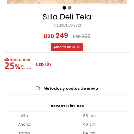
Silla Deli Tela
13CDDA9321
249
USD
355
USD
30
187
USD
Métodos y costos de envío
CARACTERÍSTICAS
Alto
85
Ancho
46
Largo
64