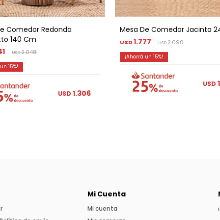
De Comedor Redonda
Mesa De Comedor Jacinta 
to 140 Cm
1.777
USD
2.090
USD
41
2.048
USD
15
15
USD
1.306
USD
Mi Cuenta
r
Mi cuenta