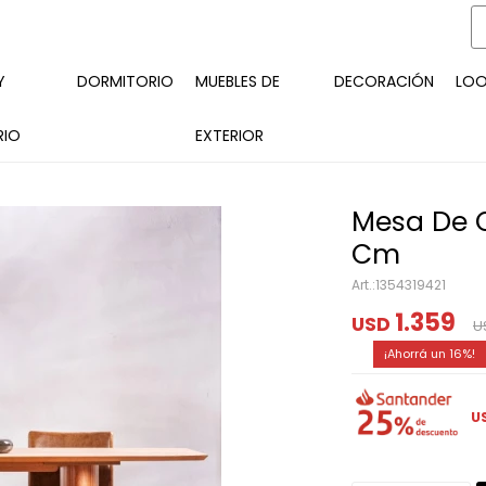
Y
DORMITORIO
MUEBLES DE
DECORACIÓN
LO
RIO
EXTERIOR
Mesa De 
Cm
1354319421
1.359
USD
U
16
U