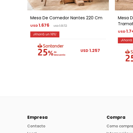
Mesa De Comedor Nantes 220 Cm
Mesa 
Tramat
1.676
USD
1.972
USD
1.7
USD
16
1.257
USD
Empresa
Compra
Contacto
Como compra