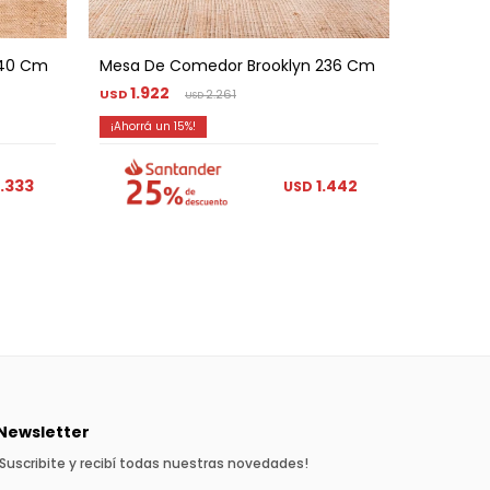
240 Cm
Mesa De Comedor Brooklyn 236 Cm
Mesa De
Cm
1.922
USD
2.261
USD
2.00
USD
15
1.333
1.442
USD
Newsletter
¡Suscribite y recibí todas nuestras novedades!