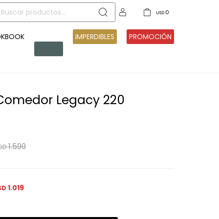
0
USD
OKBOOK
PRE
IMPERDIBLES
PROMOCIÓN
VENTA
Comedor Legacy 220
1.599
SD
1.019
SD