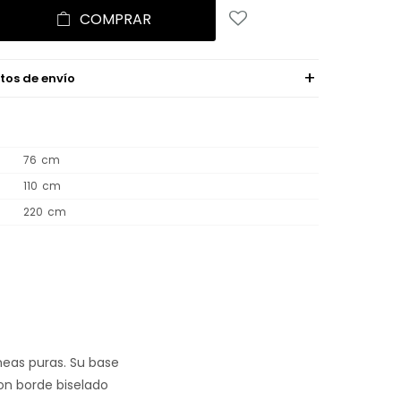
COMPRAR
tos de envío
76
110
220
neas puras. Su base
on borde biselado