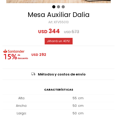
Mesa Auxiliar Dalia
KFV55013
344
USD
573
USD
40
292
USD
Métodos y costos de envío
CARACTERÍSTICAS
Alto
55
Ancho
50
Largo
50