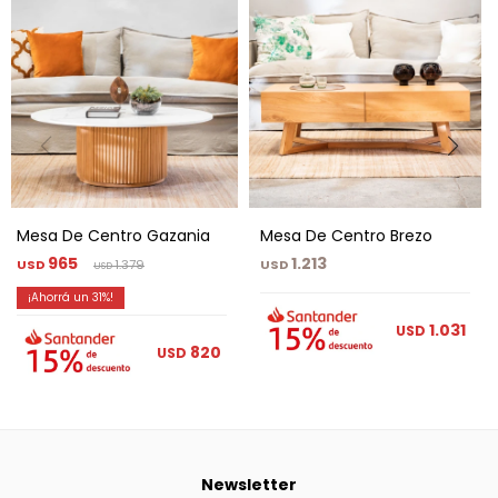
Mesa De Centro Gazania
Mesa De Centro Brezo
965
1.213
USD
1.379
USD
USD
31
1.031
USD
820
USD
Newsletter