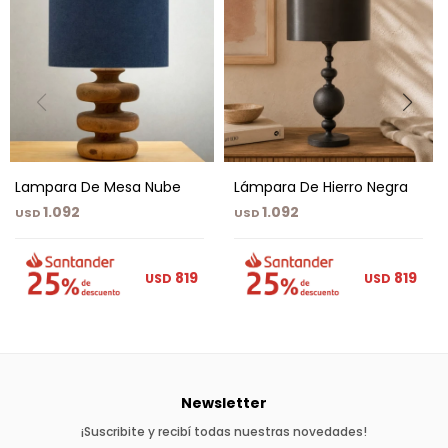
Lampara De Mesa Nube
Lámpara De Hierro Negra
1.092
1.092
USD
USD
819
819
USD
USD
Newsletter
¡Suscribite y recibí todas nuestras novedades!