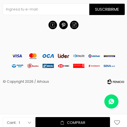
SUSCRIBIRME



© Copyright 2026 / Aihaus
Fenicio
1
COMPRAR