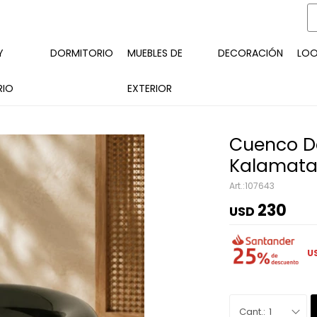
Y
DORMITORIO
MUEBLES DE
DECORACIÓN
LO
RIO
EXTERIOR
Cuenco D
Kalamat
107643
230
USD
U
1