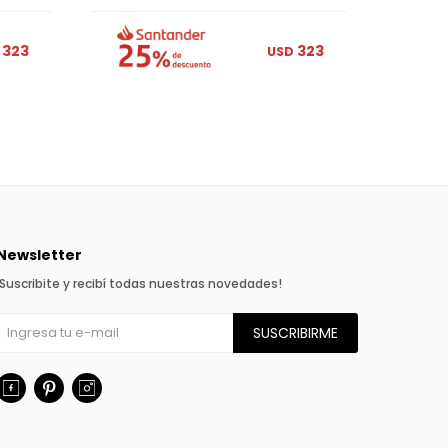
323
323
USD
Newsletter
¡Suscribite y recibí todas nuestras novedades!
SUSCRIBIRME


