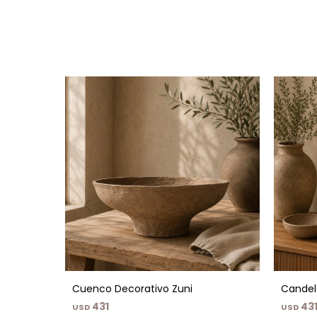
Cuenco Decorativo Zuni
Candel
431
43
USD
USD