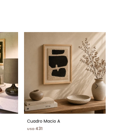
Cuadro Macio A
Jarrón T
431
529
USD
USD