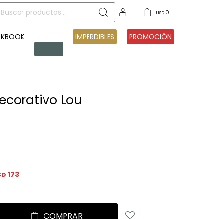
0
USD
OKBOOK
PRE
IMPERDIBLES
PROMOCIÓN
VENTA
ecorativo Lou
a
173
SD
COMPRAR