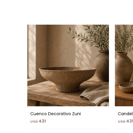
Cuenco Decorativo Zuni
Candel
431
43
USD
USD