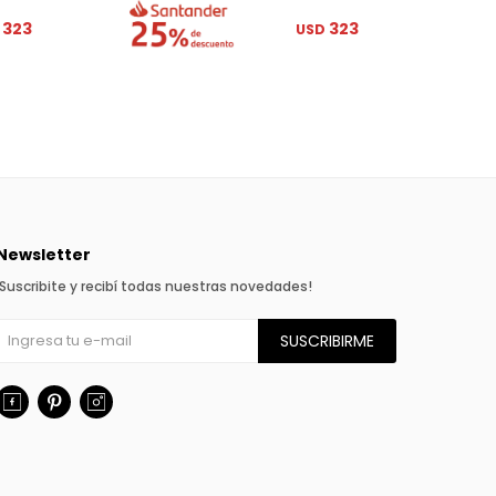
323
323
USD
Newsletter
¡Suscribite y recibí todas nuestras novedades!
SUSCRIBIRME


