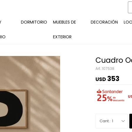
Y
DORMITORIO
MUEBLES DE
DECORACIÓN
LO
RIO
EXTERIOR
Cuadro O
107538
353
USD
U
1