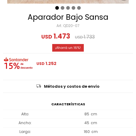
Aparador Bajo Sansa
QD20-07
1.473
USD
1.733
USD
16
1.252
USD
Métodos y costos de envío
CARACTERÍSTICAS
Alto
85
Ancho
45
Largo
160