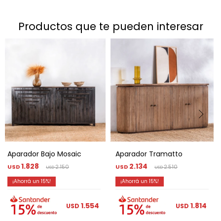
productos que te pueden interesar
Aparador Bajo Mosaic
Aparador Tramatto
1.828
2.134
USD
2.150
USD
2.510
USD
USD
15
15
1.554
1.814
USD
USD