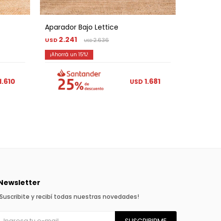
Aparador Bajo Lettice
Aparado
2.241
2.27
USD
2.636
USD
USD
15
1.610
1.681
USD
Newsletter
¡Suscribite y recibí todas nuestras novedades!
SUSCRIBIRME