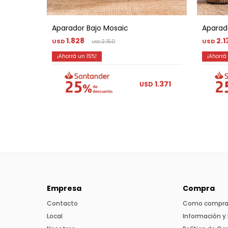
Aparador Bajo Mosaic
Aparad
1.828
2.1
USD
2.150
USD
USD
15
1.371
USD
Empresa
Compra
Contacto
Como compra
Local
Información y 