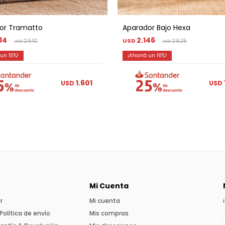
or Tramatto
Aparador Bajo Hexa
34
2.146
2.510
USD
2.525
USD
USD
15
16
1.601
USD
USD
Mi Cuenta
r
Mi cuenta
Política de envío
Mis compras