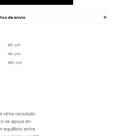
tos de envío
85
45
180
l olmo reciclado
cto se apoya en
 equilibrio entre