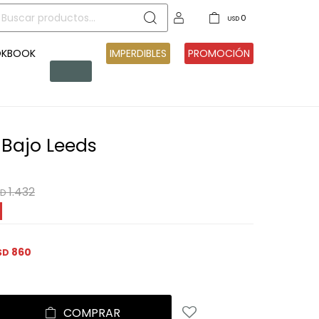
0
USD
OKBOOK
PRE
IMPERDIBLES
PROMOCIÓN
VENTA
Bajo Leeds
1.432
SD
860
SD
COMPRAR