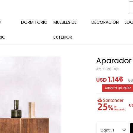
Y
DORMITORIO
MUEBLES DE
DECORACIÓN
LO
RIO
EXTERIOR
Aparador 
KFV01005
1.146
USD
U
20
U
1