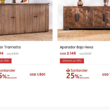
or Tramatto
Aparador Bajo Hexa
34
2.146
2.510
USD
2.525
USD
USD
15
16
1.601
USD
USD