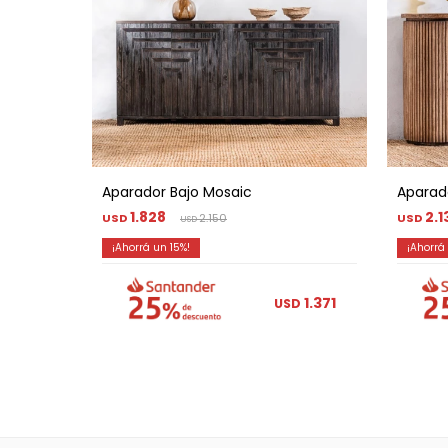
Aparador Bajo Mosaic
Aparad
1.828
2.1
USD
2.150
USD
USD
15
1.371
USD