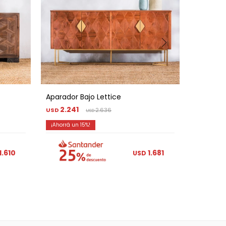
Aparador Bajo Lettice
Aparado
2.241
2.27
USD
2.636
USD
USD
15
1.610
1.681
USD